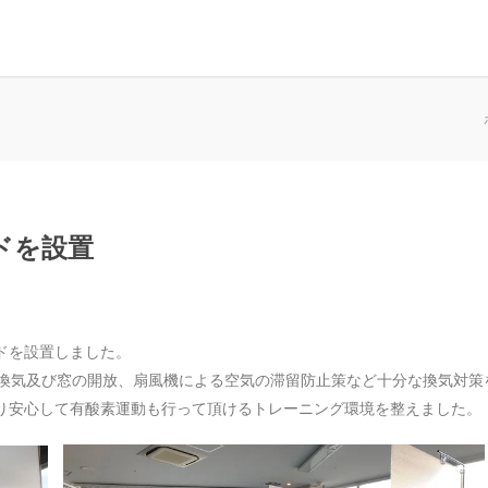
ドを設置
ドを設置しました。
械換気及び窓の開放、扇風機による空気の滞留防止策など十分な換気対策
り安心して有酸素運動も行って頂けるトレーニング環境を整えました。